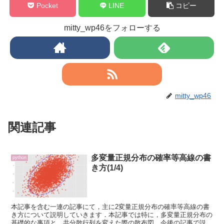
Pocket
LINE
コピー
mitty_wp46をフォローする
mitty_wp46
関連記事
多変量正規分布の確率等高線の書
python
き方(1/4)
本記事を含む一連の記事にて，主に2変量正規分布の確率等高線の書
き方について説明していきます．本記事では特に，多変量正規分布の
基礎的な事項と，共分散行列を変えた際の散布図，今後の記事で説明