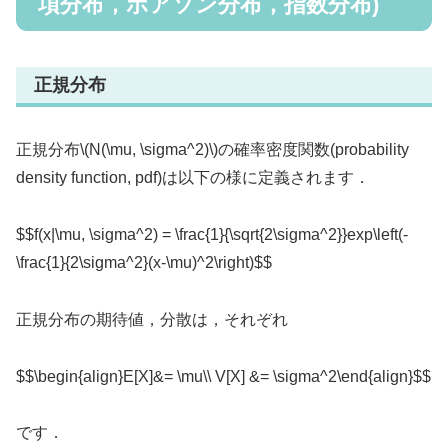
項分布，ポアソン分布，指数分布)
正規分布
正規分布\(N(\mu, \sigma^2)\)の確率密度関数(probability
density function, pdf)は以下の様に定義されます．
$$f(x|\mu, \sigma^2) = \frac{1}{\sqrt{2\sigma^2}}exp\left(-
\frac{1}{2\sigma^2}(x-\mu)^2\right)$$
正規分布の期待値，分散は，それぞれ
$$\begin{align}E[X]&= \mu\\ V[X] &= \sigma^2\end{align}$$
です．