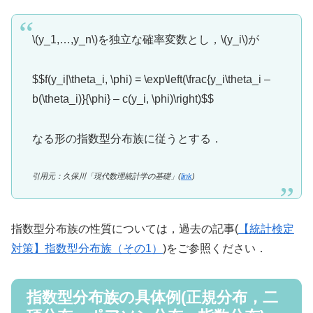
\(y_1,…,y_n\)を独立な確率変数とし，\(y_i\)が
$$f(y_i|\theta_i, \phi) = \exp\left(\frac{y_i\theta_i –
b(\theta_i)}{\phi} – c(y_i, \phi)\right)$$
なる形の指数型分布族に従うとする．
引用元：久保川「現代数理統計学の基礎」(
link
)
指数型分布族の性質については，過去の記事(
【統計検定
対策】指数型分布族（その1）
)をご参照ください．
指数型分布族の具体例(正規分布，二