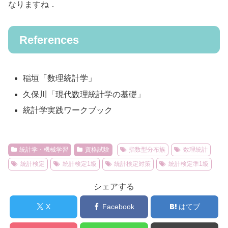
なりますね．
References
稲垣「数理統計学」
久保川「現代数理統計学の基礎」
統計学実践ワークブック
統計学・機械学習
資格試験
指数型分布族
数理統計
統計検定
統計検定1級
統計検定対策
統計検定準1級
シェアする
X
Facebook
はてブ