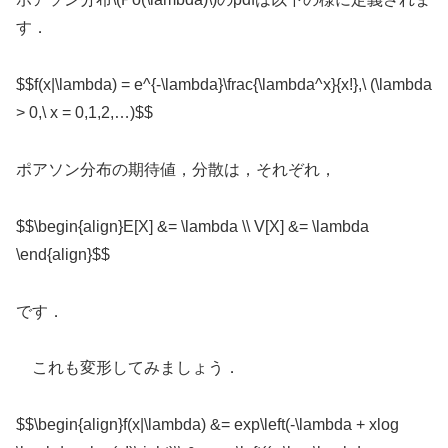
す．
$$f(x|\lambda) = e^{-\lambda}\frac{\lambda^x}{x!},\ (\lambda
> 0,\ x = 0,1,2,…)$$
ポアソン分布の期待値，分散は，それぞれ，
$$\begin{align}E[X] &= \lambda \\ V[X] &= \lambda
\end{align}$$
です．
これも変形してみましょう．
$$\begin{align}f(x|\lambda) &= exp\left(-\lambda + xlog