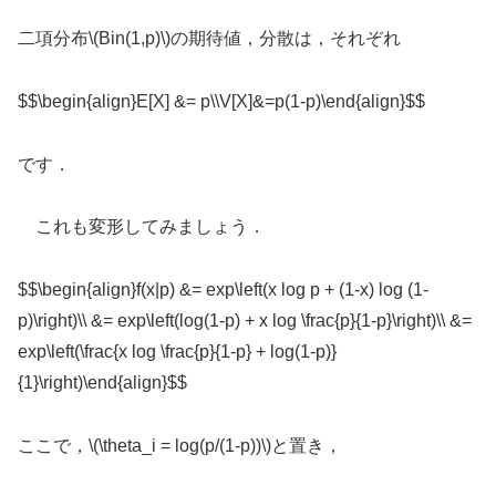
二項分布\(Bin(1,p)\)の期待値，分散は，それぞれ
$$\begin{align}E[X] &= p\\V[X]&=p(1-p)\end{align}$$
です．
これも変形してみましょう．
$$\begin{align}f(x|p) &= exp\left(x log p + (1-x) log (1-
p)\right)\\ &= exp\left(log(1-p) + x log \frac{p}{1-p}\right)\\ &=
exp\left(\frac{x log \frac{p}{1-p} + log(1-p)}
{1}\right)\end{align}$$
ここで，\(\theta_i = log(p/(1-p))\)と置き，