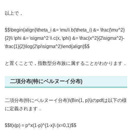
以上で，
$$\begin{align}\theta_i &= \mu\\ b(\theta_i) &= \frac{\mu^2}
{2}\\ \phi &= \sigma^2 \\ c(x, \phi) &= \frac{x^2}{2\sigma^2}-
\frac{1}{2}\log(2\pi\sigma^2)\end{align}$$
と置くことで，指数型分布族に属することがわかります．
二項分布(特にベルヌーイ分布)
二項分布(特にベルヌーイ分布)\(Bin(1, p)\)のpdfは以下の様
に定義されます．
$$f(x|p) = p^x(1-p)^{1-x}\ (x=0,1)$$