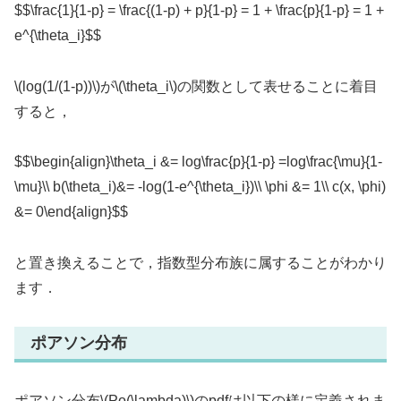
$$\frac{1}{1-p} = \frac{(1-p) + p}{1-p} = 1 + \frac{p}{1-p} = 1 +
e^{\theta_i}$$
\(log(1/(1-p))\)が\(\theta_i\)の関数として表せることに着目
すると，
$$\begin{align}\theta_i &= log\frac{p}{1-p} =log\frac{\mu}{1-
\mu}\\ b(\theta_i)&= -log(1-e^{\theta_i})\\ \phi &= 1\\ c(x, \phi)
&= 0\end{align}$$
と置き換えることで，指数型分布族に属することがわかり
ます．
ポアソン分布
ポアソン分布\(Po(\lambda)\)のpdfは以下の様に定義されま