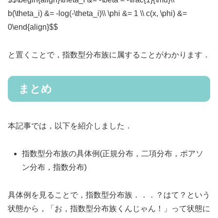
b(\theta_i) &= -log(-\theta_i)\\ \phi &= 1 \\ c(x, \phi) &=
0\end{align}$$
と置くことで，指数型分布族に属することがわかります．
まとめ
本記事では，以下を紹介しました．
指数型分布族の具体例(正規分布，二項分布，ポアソ
ン分布，指数分布)
具体例を見ることで，指数型分布族．．．？はて？という
状態から，「お，指数型分布族くんじゃん！」って状態に