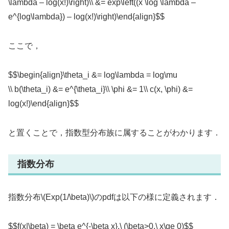
\lambda – log(x!)\right)\\ &= exp\left((x \log \lambda –
e^{log\lambda}) – log(x!)\right)\end{align}$$
ここで，
$$\begin{align}\theta_i &= log\lambda = log\mu
\\ b(\theta_i) &= e^{\theta_i}\\ \phi &= 1\\ c(x, \phi) &=
log(x!)\end{align}$$
と置くことで，指数型分布族に属することがわかります．
指数分布
指数分布\(Exp(1/\beta)\)のpdfは以下の様に定義されます．
$$f(x|\beta) = \beta e^{-\beta x},\ (\beta>0,\ x\ge 0)$$