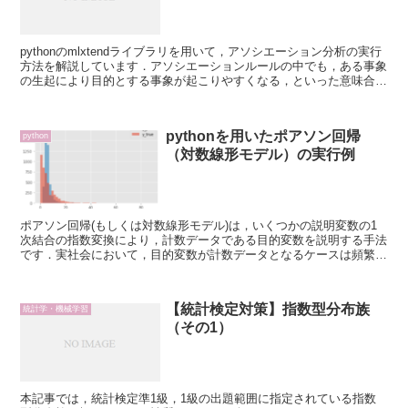
pythonのmlxtendライブラリを用いて，アソシエーション分析の実行
方法を解説しています．アソシエーションルールの中でも，ある事象
の生起により目的とする事象が起こりやすくなる，といった意味合い
を持つリフト値の算出方法についても紹介しています．
pythonを用いたポアソン回帰
python
（対数線形モデル）の実行例
ポアソン回帰(もしくは対数線形モデル)は，いくつかの説明変数の1
次結合の指数変換により，計数データである目的変数を説明する手法
です．実社会において，目的変数が計数データとなるケースは頻繁に
生じることから，有効なモデリング手法と考えられます．本記事で
は，statsmodelsのAPIを用いてpython上でポアソン回帰を実行する
方法を解説します．
【統計検定対策】指数型分布族
統計学・機械学習
（その1）
本記事では，統計検定準1級，1級の出題範囲に指定されている指数