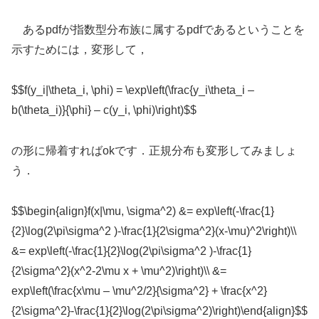
あるpdfが指数型分布族に属するpdfであるということを
示すためには，変形して，
$$f(y_i|\theta_i, \phi) = \exp\left(\frac{y_i\theta_i –
b(\theta_i)}{\phi} – c(y_i, \phi)\right)$$
の形に帰着すればokです．正規分布も変形してみましょ
う．
$$\begin{align}f(x|\mu, \sigma^2) &= exp\left(-\frac{1}
{2}\log(2\pi\sigma^2 )-\frac{1}{2\sigma^2}(x-\mu)^2\right)\\
&= exp\left(-\frac{1}{2}\log(2\pi\sigma^2 )-\frac{1}
{2\sigma^2}(x^2-2\mu x + \mu^2)\right)\\ &=
exp\left(\frac{x\mu – \mu^2/2}{\sigma^2} + \frac{x^2}
{2\sigma^2}-\frac{1}{2}\log(2\pi\sigma^2)\right)\end{align}$$