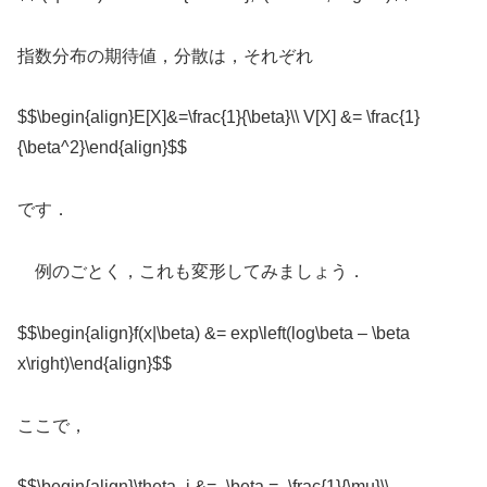
指数分布の期待値，分散は，それぞれ
$$\begin{align}E[X]&=\frac{1}{\beta}\\ V[X] &= \frac{1}
{\beta^2}\end{align}$$
です．
例のごとく，これも変形してみましょう．
$$\begin{align}f(x|\beta) &= exp\left(log\beta – \beta
x\right)\end{align}$$
ここで，
$$\begin{align}\theta_i &= -\beta = -\frac{1}{\mu}\\