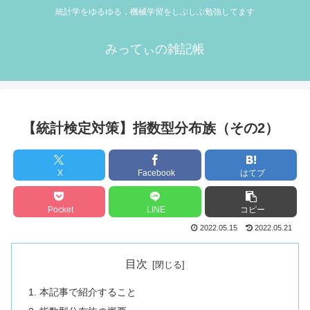
統計学をゆるゆる，機械学習をしぶしぶ勉強してます
みってぃの雑記帳
【統計検定対策】指数型分布族（その2）
X
Facebook
はてブ
Pocket
LINE
コピー
2022.05.15
2022.05.21
目次
本記事で紹介すること