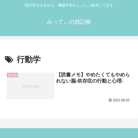
統計学をゆるゆる，機械学習をしぶしぶ勉強してます
みってぃの雑記帳
行動学
【読書メモ】やめたくてもやめら
備忘録
れない脳-依存症の行動と心理-
2022.09.02