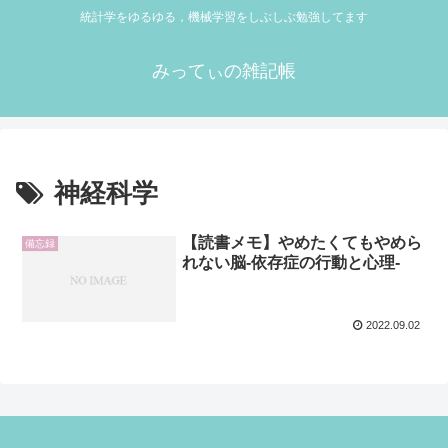
統計学をゆるゆる，機械学習をしぶしぶ勉強してます
みってぃの雑記帳
神経科学
【読書メモ】やめたくてもやめら
備忘録
れない脳-依存症の行動と心理-
2022.09.02